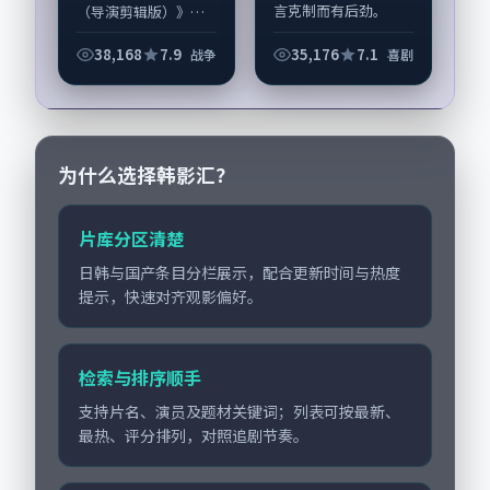
言克制而有后劲。
（导演剪辑版）》中
《云层迂回的咖啡
以细腻场面调度呈现
馆》由曾国祥掌舵，
战争张力，杨紫琼、
38,168
7.9
35,176
7.1
战争
喜剧
沈腾、张译担纲主
靳东领衔的表演层次
线；取景与声音设计
丰富。影片拍摄及后
凸显韩国城市质感，
期主要在韩国完成制
适合偏...
作协同，2020-...
为什么选择韩影汇？
片库分区清楚
日韩与国产条目分栏展示，配合更新时间与热度
提示，快速对齐观影偏好。
检索与排序顺手
支持片名、演员及题材关键词；列表可按最新、
最热、评分排列，对照追剧节奏。