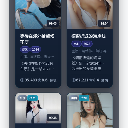
99:03
92:54
等待在郊外拾起候
橱窗折返的海岸线
车厅
电影
2024
综艺
2024
主演：
梁朝伟、陶虹 等
主演：
周冬雨、妻夫木
《橱窗折返的海岸
聪 等
线》是一部2024年前
《等待在郊外拾起候
后推出的爱情类电
车厅》是一部2024年
影，由宁浩执导，梁
前后推出的惊悚类综
朝伟、陶虹，段奕
艺，由黑泽清执导，
95,483
8.6
67,221
8.4
惊悚
爱情
宏、河正宇等演员亦
周冬雨、妻夫木聪，
参与重要戏份。故事
王景春、赵丽颖等演
围绕当代都市中的抉
员亦参与重要戏份。
新加
美国
杜比
完结
择...
故事围绕当代都...
99:33