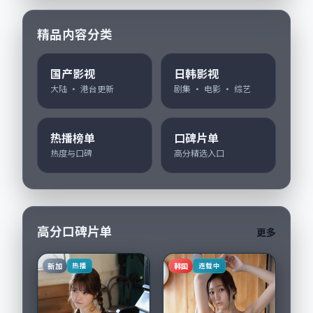
精品内容分类
国产影视
日韩影视
大陆 · 港台更新
剧集 · 电影 · 综艺
热播榜单
口碑片单
热度与口碑
高分精选入口
高分口碑片单
更多
新加
韩国
热播
连载中