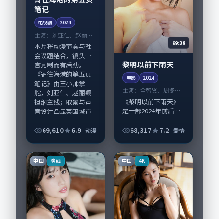
笔记
电视剧
2024
主演：
刘亚仁、赵丽颖
99:38
等
本片将动漫节奏与社
会议题结合，镜头语
黎明以前下雨天
言克制而有后劲。
《寄往海港的第五页
电影
2024
笔记》由王小帅掌
主演：
全智贤、周冬雨
舵，刘亚仁、赵丽颖
等
《黎明以前下雨天》
担纲主线；取景与声
是一部2024年前后推
音设计凸显英国城市
出的爱情类电影，由
质感...
刁亦男执导，全智
69,610
6.9
68,317
7.2
动漫
爱情
贤、周冬雨，苍井
优、雷佳音等演员亦
参与重要戏份。故事
中国
中国
院线
4K
围绕当代都市中的抉...