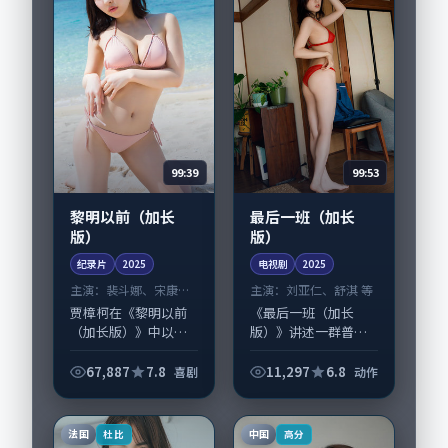
感，...
99:39
99:53
黎明以前（加长
最后一班（加长
版）
版）
纪录片
2025
电视剧
2025
主演：
裴斗娜、宋康昊
主演：
刘亚仁、舒淇 等
等
贾樟柯在《黎明以前
《最后一班（加长
（加长版）》中以细
版）》讲述一群普通
腻场面调度呈现喜剧
人在偶然事件中被迫
张力，裴斗娜、宋康
改写人生轨迹的故
67,887
7.8
11,297
6.8
喜剧
动作
昊领衔的表演层次丰
事，动作类型元素服
富。影片拍摄及后期
务于人物刻画而非噱
主要在泰国完成制作
头。导演丹尼·博伊
法国
中国
杜比
高分
协同，2025-0...
尔擅长留白叙事，刘