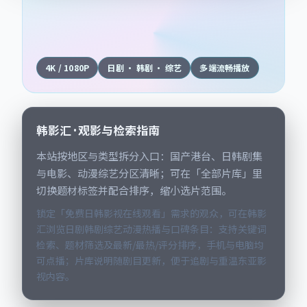
4K / 1080P
日剧 · 韩剧 · 综艺
多端流畅播放
韩影汇 · 观影与检索指南
本站按地区与类型拆分入口：国产港台、日韩剧集
与电影、动漫综艺分区清晰；可在「全部片库」里
切换题材标签并配合排序，缩小选片范围。
锁定「免费日韩影视在线观看」需求的观众，可在韩影
汇浏览日剧韩剧综艺动漫热播与口碑条目：支持关键词
检索、题材筛选及最新/最热/评分排序，手机与电脑均
可点播；片库说明随剧目更新，便于追剧与重温东亚影
视内容。