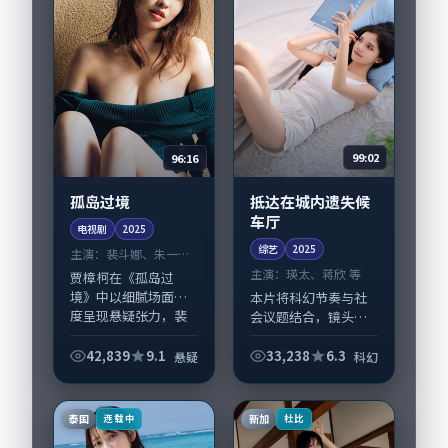
96:16
99:02
孤岛过境
抵达在城内遗失候
车厅
电视剧
2025
综艺
2025
主演：
裴斗娜、朱一龙
等
主演：
瑛太、蒋欣 等
贾樟柯在《孤岛过
境》中以细腻场面调
本片将科幻节奏与社
度呈现悬疑张力，裴
会议题结合，镜头语
斗娜、朱一龙领衔的
言克制而有后劲。
表演层次丰富。影片
《抵达在城内遗失候
42,839
9.1
33,238
6.3
悬疑
科幻
拍摄及后期主要在泰
车厅》由林超贤掌
国完成制作协同，
舵，瑛太、蒋欣担纲
2025-08-24纳...
主线；取景与声音设
泰国
新加
连载中
杜比
计凸显新加坡城市质