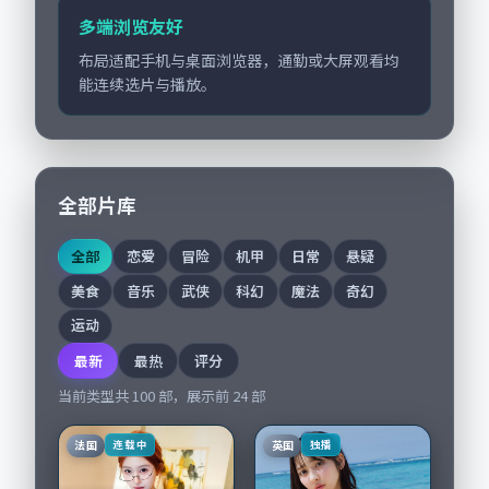
多端浏览友好
布局适配手机与桌面浏览器，通勤或大屏观看均
能连续选片与播放。
全部片库
全部
恋爱
冒险
机甲
日常
悬疑
美食
音乐
武侠
科幻
魔法
奇幻
运动
最新
最热
评分
当前类型共
100
部，展示前
24
部
法国
英国
连载中
独播