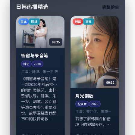
感...
日韩热播精选
完整榜单
日本
韩国
院线
高分
99:25
橱窗与录音笔
综艺
2020
主演：
舒淇、朱一龙 等
《橱窗与录音笔》是
99:12
一部2020年前后推出
的动作类综艺，由朴
月光倒数
赞郁执导，舒淇、朱
一龙，胡歌、裴斗娜
纪录片
2020
等演员亦参与重要戏
主演：
苍井优、宋康昊
份。故事围绕当代都
等
市中的抉择与救...
若想了解韩国合拍语
境下的犯罪表达，
《月光倒数》值得关