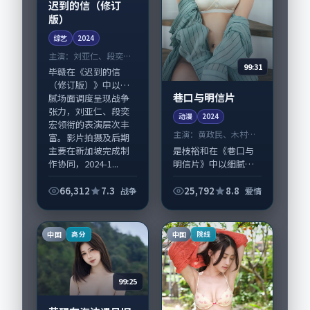
迟到的信（修订
版）
综艺
2024
主演：
刘亚仁、段奕宏
99:31
等
毕赣在《迟到的信
（修订版）》中以细
巷口与明信片
腻场面调度呈现战争
张力，刘亚仁、段奕
动漫
2024
宏领衔的表演层次丰
主演：
黄政民、木村拓
富。影片拍摄及后期
哉 等
是枝裕和在《巷口与
主要在新加坡完成制
明信片》中以细腻场
作协同，2024-1...
面调度呈现爱情张
力，黄政民、木村拓
66,312
7.3
25,792
8.8
战争
爱情
哉领衔的表演层次丰
富。影片拍摄及后期
主要在美国完成制作
中国
中国
高分
院线
协同，2024-11...
99:25