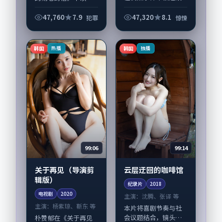
写人生轨迹的故事，
腻场面调度呈现犯罪
惊悚类型元素服务于
张力，松坂桃李、刘
47,760
7.9
47,320
8.1
犯罪
惊悚
人物刻画而非噱头。
亚仁领衔的表演层次
导演王小帅擅长留白
丰富。影片拍摄及后
叙事，陶虹、廖凡的
期主要在日本完成制
韩国
韩国
热播
独播
情...
作协同，2024-...
99:06
99:14
关于再见（导演剪
云层迂回的咖啡馆
辑版）
纪录片
2018
电视剧
2020
主演：
沈腾、张译 等
主演：
杨紫琼、靳东 等
本片将喜剧节奏与社
会议题结合，镜头语
朴赞郁在《关于再见