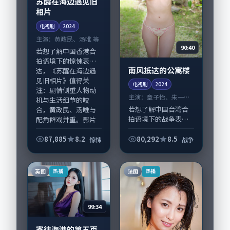
苏醒在海边遇见旧
相片
电视剧
2024
主演：
黄政民、汤唯 等
90:40
若想了解中国香港合
拍语境下的惊悚表
南风抵达的公寓楼
达，《苏醒在海边遇
见旧相片》值得关
电视剧
2024
注：剧情侧重人物动
主演：
章子怡、朱一龙
机与生活细节的咬
等
若想了解中国台湾合
合，黄政民、汤唯与
拍语境下的战争表
配角群戏并重。影片
达，《南风抵达的公
202...
寓楼》值得关注：剧
87,885
8.2
80,292
8.5
惊悚
战争
情侧重人物动机与生
活细节的咬合，章子
怡、朱一龙与配角群
英国
法国
热播
热播
戏并重。影片2024...
99:34
寄往海港的第五页