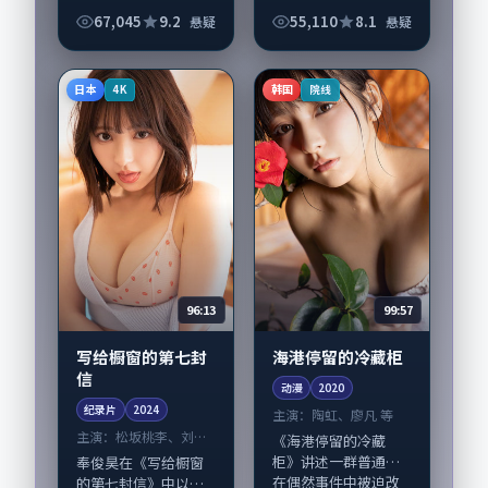
改写人生轨迹的故
67,045
9.2
55,110
8.1
悬疑
悬疑
事，悬疑类型元素服
务于人物刻画而非噱
头。导演奉俊昊擅长
日本
韩国
4K
院线
留白叙事，王景春、
木...
96:13
99:57
写给橱窗的第七封
海港停留的冷藏柜
信
动漫
2020
纪录片
2024
主演：
陶虹、廖凡 等
主演：
松坂桃李、刘亚
《海港停留的冷藏
仁 等
柜》讲述一群普通人
奉俊昊在《写给橱窗
在偶然事件中被迫改
的第七封信》中以细