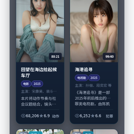
亚仁...
88:21
99:40
回望在海边拾起候
海港追寻
车厅
电视剧
2025
电影
2025
主演：
孙俪、段奕宏 等
主演：
宋康昊、裴斗娜
《海港追寻》是一部
等
2025年前后推出的犯
本片将动作节奏与社
罪类电视剧，由陈凯
会议题结合，镜头语
歌执导，孙俪、段奕
言克制而有后劲。
宏，蒋欣、王凯等演
《回望在海边拾起候
68,206
6.9
6,252
6.6
动作
犯罪
员亦参与重要戏份。
车厅》由毕赣掌舵，
故事围绕当代都市中
宋康昊、裴斗娜担纲
的抉择与救赎展...
主线；取景与声音设