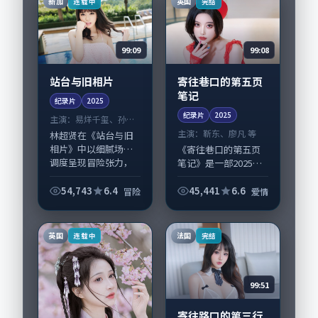
新加
英国
连载中
完结
计凸显法国城市质
感，...
99:09
99:08
站台与旧相片
寄往巷口的第五页
笔记
纪录片
2025
纪录片
2025
主演：
易烊千玺、孙俪
等
主演：
靳东、廖凡 等
林超贤在《站台与旧
相片》中以细腻场面
《寄往巷口的第五页
调度呈现冒险张力，
笔记》是一部2025年
易烊千玺、孙俪领衔
前后推出的爱情类纪
的表演层次丰富。影
录片，由韦斯·安德
54,743
6.4
45,441
6.6
冒险
爱情
片拍摄及后期主要在
森执导，靳东、廖
新加坡完成制作协
凡，胡歌、齐溪等演
同，2025-04-...
员亦参与重要戏份。
英国
法国
连载中
完结
故事围绕当代都市...
99:51
寄往路口的第三行