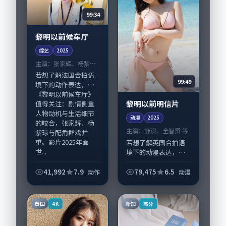
99:34
黎明以前候车厅
综艺
2025
主演：
张家辉、杨紫琼
等
若想了解法国合拍语
99:49
境下的动作表达，
《黎明以前候车厅》
黎明以前明信片
值得关注：剧情侧重
人物动机与生活细节
动漫
2025
的咬合，张家辉、杨
主演：
舒淇、全智贤 等
紫琼与配角群戏并
重。影片2025年面
若想了解英国合拍语
世...
境下的动漫表达，
《黎明以前明信片》
值得关注：剧情侧重
41,992
7.9
79,475
6.5
动作
动漫
人物动机与生活细节
的咬合，舒淇、全智
贤与配角群戏并重。
泰国
新加
4K
高分
影片2025年面世后...