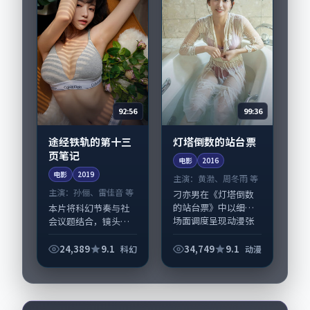
92:56
99:36
途经铁轨的第十三
灯塔倒数的站台票
页笔记
电影
2016
电影
2019
主演：
黄渤、周冬雨 等
主演：
孙俪、雷佳音 等
刁亦男在《灯塔倒数
的站台票》中以细腻
本片将科幻节奏与社
场面调度呈现动漫张
会议题结合，镜头语
力，黄渤、周冬雨领
言克制而有后劲。
衔的表演层次丰富。
《途经铁轨的第十三
24,389
9.1
34,749
9.1
科幻
动漫
影片拍摄及后期主要
页笔记》由曾国祥掌
在韩国完成制作协
舵，孙俪、雷佳音担
同，2016-05-...
纲主线；取景与声音
设计凸显韩国城市质