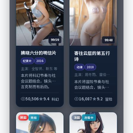
99:59
99:48
拂晓六分的明信片
寄往云层的第五行
诗
纪录片
2016
动漫
2018
主演：
全智贤、靳东 等
主演：
周冬雨、雷佳音
本片将科幻节奏与社
等
会议题结合，镜头语
本片将冒险节奏与社
言克制而有后劲。
会议题结合，镜头语
《拂晓六分的明信
言克制而有后劲。
片》由奉俊昊掌舵，
《寄往云层的第五行
50,506
9.4
16,087
9.2
科幻
冒险
全智贤、靳东担纲主
诗》由文牧野掌舵，
线；取景与声音设计
周冬雨、雷佳音担纲
凸显新加坡城市质
主线；取景与声音设
韩国
法国
完结
连载中
感，适...
计凸显韩国城市质
感，...