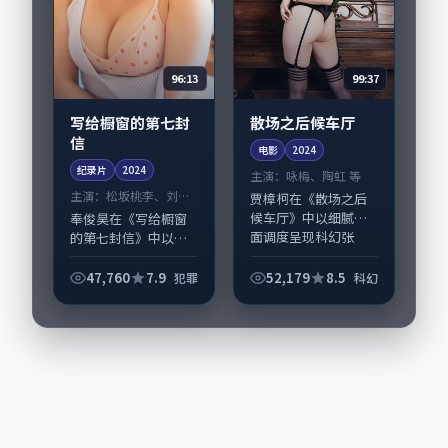
96:13
99:37
写给橱窗的第七封
散场之后候车厅
信
电影
2024
纪录片
2024
主演：
咏梅、陶虹 等
主演：
松坂桃李、刘亚
贾樟柯在《散场之后
仁 等
候车厅》中以细腻场
奉俊昊在《写给橱窗
面调度呈现科幻张
的第七封信》中以细
力，咏梅、陶虹领衔
腻场面调度呈现犯罪
的表演层次丰富。影
张力，松坂桃李、刘
47,760
7.9
52,179
8.5
犯罪
科幻
片拍摄及后期主要在
亚仁领衔的表演层次
英国完成制作协同，
丰富。影片拍摄及后
2024-01-26...
期主要在日本完成制
作协同，2024-...