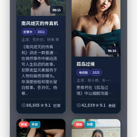
99:15
南风熄灭的传真机
纪录片
2022
主演：
苍井优、杨幂 等
《南风熄灭的传真
96:16
机》讲述一群普通人
在偶然事件中被迫改
孤岛过境
写人生轨迹的故事，
犯罪类型元素服务于
电视剧
2025
人物刻画而非噱头。
主演：
裴斗娜、朱一龙
导演是枝裕和擅长留
等
白叙事，苍井优、杨
贾樟柯在《孤岛过
幂...
境》中以细腻场面调
度呈现悬疑张力，裴
斗娜、朱一龙领衔的
86,805
9.1
42,839
9.1
犯罪
悬疑
表演层次丰富。影片
拍摄及后期主要在泰
国完成制作协同，
韩国
韩国
完结
独播
2025-08-24纳...