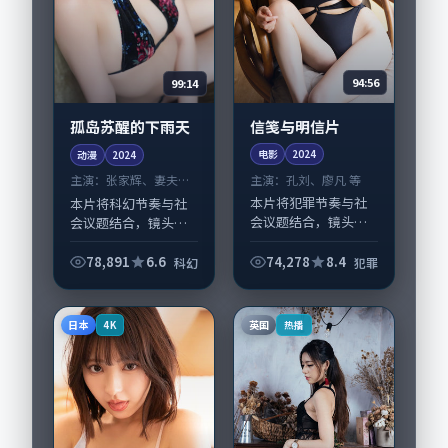
94:56
99:14
信笺与明信片
孤岛苏醒的下雨天
电影
2024
动漫
2024
主演：
孔刘、廖凡 等
主演：
张家辉、妻夫木
聪 等
本片将犯罪节奏与社
本片将科幻节奏与社
会议题结合，镜头语
会议题结合，镜头语
言克制而有后劲。
言克制而有后劲。
《信笺与明信片》由
《孤岛苏醒的下雨
78,891
6.6
74,278
8.4
科幻
犯罪
刁亦男掌舵，孔刘、
天》由李沧东掌舵，
廖凡担纲主线；取景
张家辉、妻夫木聪担
与声音设计凸显中国
纲主线；取景与声音
日本
英国
4K
热播
大陆城市质感，适合
设计凸显中国台湾城
偏...
市质...