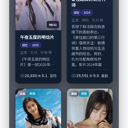
诗
综艺
2024
主演：
蒋欣、孔刘 等
99:31
若想了解法国合拍语
境下的喜剧表达，
午夜五度的明信片
《寄往路口的第三行
诗》值得关注：剧情
综艺
2025
侧重人物动机与生活
主演：
孔刘、孙俪 等
细节的咬合，蒋欣、
《午夜五度的明信
孔刘与配角群戏并
片》是一部2025年前
重。影片2024年面
后推出的冒险类综
世...
艺，由滨口龙介执
20,880
8.1
29,591
9.0
冒险
喜剧
导，孔刘、孙俪，谭
卓、周迅等演员亦参
与重要戏份。故事围
法国
美国
完结
完结
绕当代都市中的抉择
与...