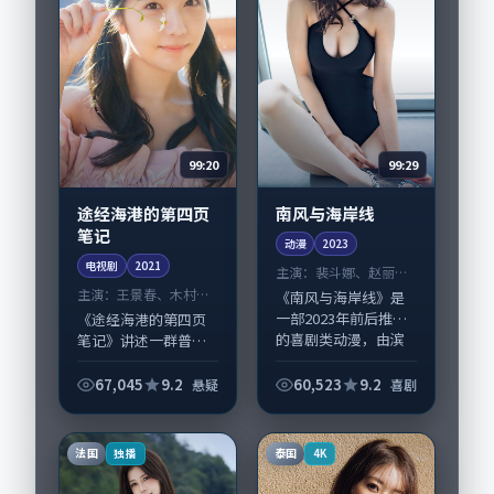
99:20
99:29
途经海港的第四页
南风与海岸线
笔记
动漫
2023
电视剧
2021
主演：
裴斗娜、赵丽颖
等
主演：
王景春、木村拓
《南风与海岸线》是
哉 等
一部2023年前后推出
《途经海港的第四页
的喜剧类动漫，由滨
笔记》讲述一群普通
口龙介执导，裴斗
人在偶然事件中被迫
娜、赵丽颖，张家
改写人生轨迹的故
67,045
9.2
60,523
9.2
悬疑
喜剧
辉、宋佳等演员亦参
事，悬疑类型元素服
与重要戏份。故事围
务于人物刻画而非噱
绕当代都市中的抉择...
头。导演奉俊昊擅长
法国
泰国
独播
4K
留白叙事，王景春、
木...