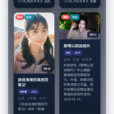
注：剧情侧重人物动
75,925
8.3
75,753
6.3
动作
犯罪
机与生活细节的咬
合，苍井优、宋康昊
与配角群戏并重。影
韩国
韩国
完结
院线
片2020年面世后在
影...
99:17
黎明以前旧相片
综艺
2024
主演：
孙俪、杨幂 等
陈凯歌在《黎明以前
99:20
旧相片》中以细腻场
面调度呈现悬疑张
途经海港的第四页
力，孙俪、杨幂领衔
笔记
的表演层次丰富。影
片拍摄及后期主要在
电视剧
2021
韩国完成制作协同，
主演：
王景春、木村拓
2024-01-13...
哉 等
《途经海港的第四页
笔记》讲述一群普通
人在偶然事件中被迫