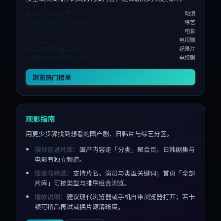
散场之后候车室
动漫
等待在郊外拾起候车厅
综艺
过境之前明信片
电影
第十二封（修订版）
电视剧
夜班苏醒的咖啡馆
纪录片
苏醒在海边遇见旧相片
电视剧
浏览热门榜单
观影指南
用更少步骤找到想看的国产剧、日韩片与综艺分区。
按分区进片库：
国产内容走「分类」聚合页，日韩剧集与
电影有独立频道。
搜索与筛选：
支持片名、演员与类型关键词；首页「全部
片库」可按类型与排序组合浏览。
播放说明：
建议现代浏览器或手机自带浏览器打开；若卡
顿可稍后再试或换片源清晰度。